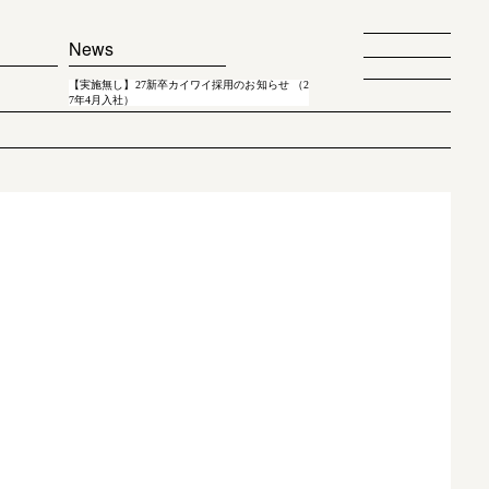
News
【実施無し】27新卒カイワイ採用のお知らせ （2
7年4月入社）