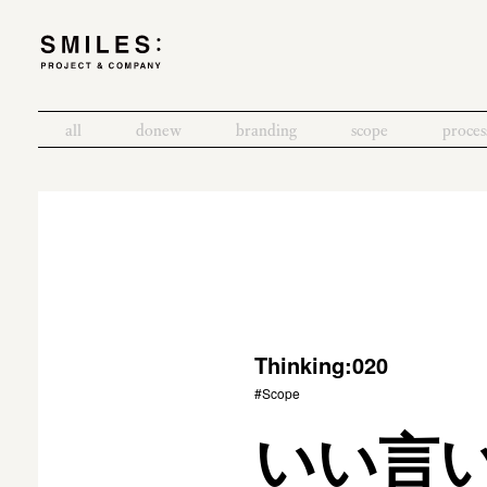
all
donew
branding
scope
proces
Thinking:020
#Scope
いい言い訳 