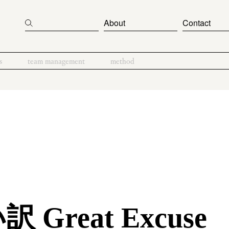
About
Contact
s
team management
method
Great Excuse