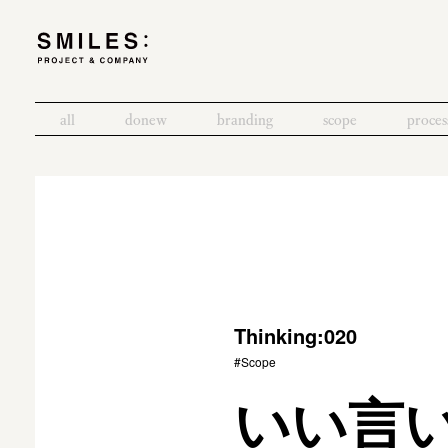
all
donew
branding
scope
proces
Thinking:020
#Scope
いい言い訳 