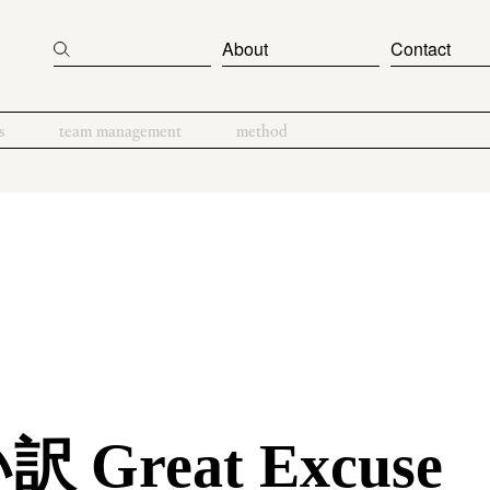
About
Contact
s
team management
method
Great Excuse