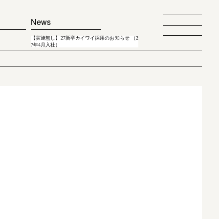
News
【実施無し】27新卒カイワイ採用のお知らせ （2
7年4月入社）