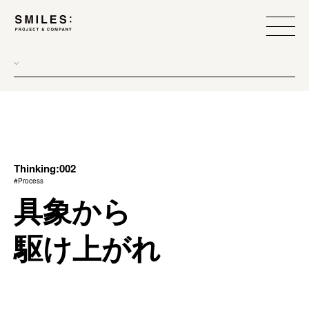
all
donew
branding
scope
Thinking:002
#Process
process
具象から
team management
駆け上がれ
method