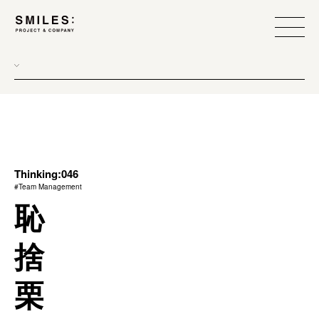
all
donew
branding
scope
Thinking:046
#Team Management
process
恥
team management
捨
method
栗