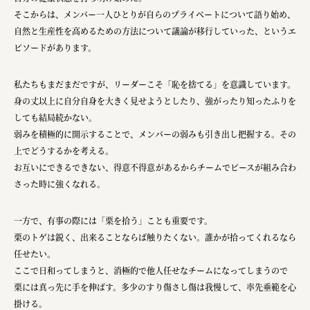
そこからは、メンバー一人ひとりが自らのプライベートについて語り始め、
自然と生産性を高めるための方法について議論が移行していった、というエ
ピソードがあります。
私たちもまだまだですが、リーダーこそ「恥を捨てる」を意識しています。
身の丈以上に自分自身を大きく見せようとしたり、強がったり知ったふりを
しても結局続かない。
弱みを積極的に開示することで、メンバーの弱みも引き出し把握する。その
上でどうするかを考える。
お互いにできるできない、得意不得意があるからチームでピースが組み合わ
さった時に強くなれる。
一方で、有事の際には「栗を拾う」ことも重要です。
栗のトゲは鋭く、出来ることならば触りたくない。誰かが拾ってくれるなら
任せたい。
ここで日和ってしまうと、消極的で他人任せなチームになってしまうので
栗には真っ先に手を伸ばす。多少のすり傷さし傷は我慢して、率先垂範を心
掛ける。