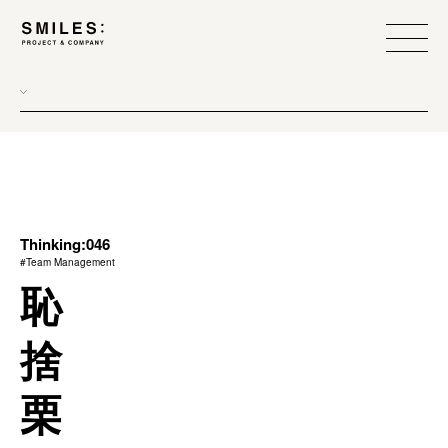
all
donew
branding
scope
Thinking:046
#Team Management
process
恥
team management
捨
method
栗