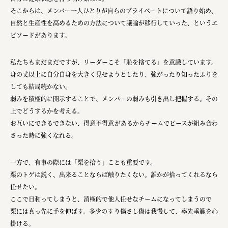
そこからは、メンバー一人ひとりが自らのプライベートについて語り始め、
自然と生産性を高めるための方法について議論が移行していった、というエ
ピソードがあります。
私たちもまだまだですが、リーダーこそ「恥を捨てる」を意識しています。
身の丈以上に自分自身を大きく見せようとしたり、強がったり知ったふりを
しても結局続かない。
弱みを積極的に開示することで、メンバーの弱みも引き出し把握する。その
上でどうするかを考える。
お互いにできるできない、得意不得意があるからチームでピースが組み合わ
さった時に強くなれる。
一方で、有事の際には「栗を拾う」ことも重要です。
栗のトゲは鋭く、出来ることならば触りたくない。誰かが拾ってくれるなら
任せたい。
ここで日和ってしまうと、消極的で他人任せなチームになってしまうので
栗には真っ先に手を伸ばす。多少のすり傷さし傷は我慢して、率先垂範を心
掛ける。