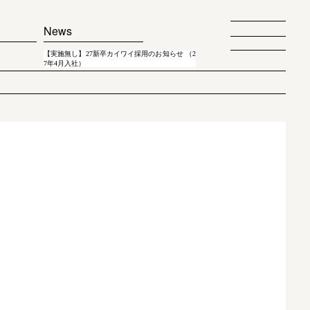
News
【実施無し】27新卒カイワイ採用のお知らせ （2
7年4月入社）