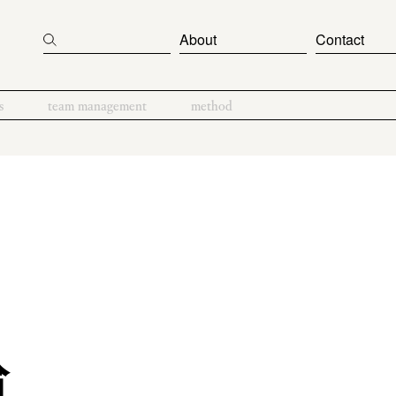
About
Contact
s
team management
method
拾