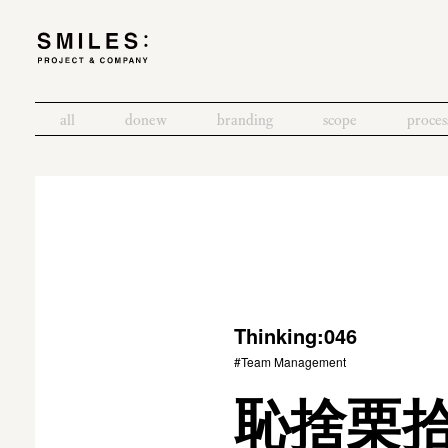
all
donew
branding
scope
proces
Thinking:046
#Team Management
恥捨栗