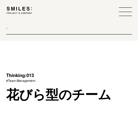
all
donew
branding
scope
Thinking:013
#Team Management
process
花びら型のチーム
team management
method