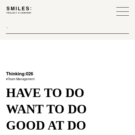
all
donew
branding
scope
Thinking:026
#Team Management
process
HAVE TO DO
team management
WANT TO DO
method
GOOD AT DO