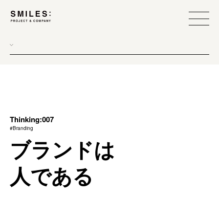
all
donew
branding
scope
Thinking:007
#Branding
process
ブランドは
team management
人である
method