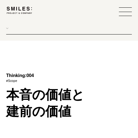
all
donew
branding
scope
Thinking:004
#Scope
process
本音の価値と
team management
建前の価値
method