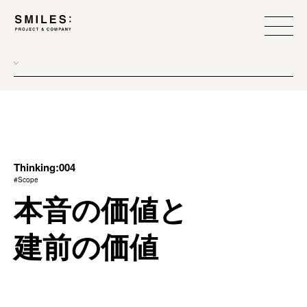
all
donew
branding
scope
Thinking:004
#Scope
process
本音の価値と
team management
建前の価値
method