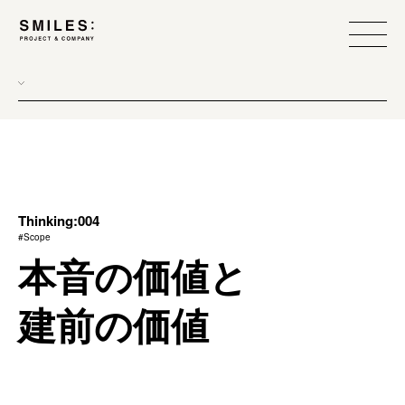
all
donew
branding
scope
Thinking:004
#Scope
process
本音の価値と
team management
建前の価値
method