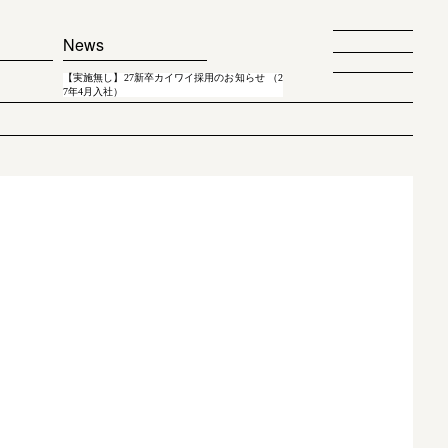
News
【実施無し】27新卒カイワイ採用のお知らせ （2
7年4月入社）