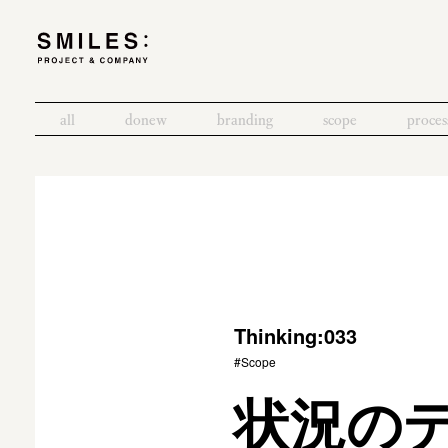
all
donew
branding
scope
proces
Thinking:033
#Scope
状況の