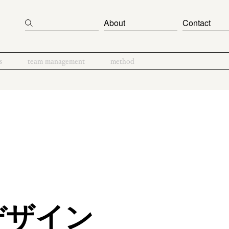
About
Contact
s
team management
method
デザイン