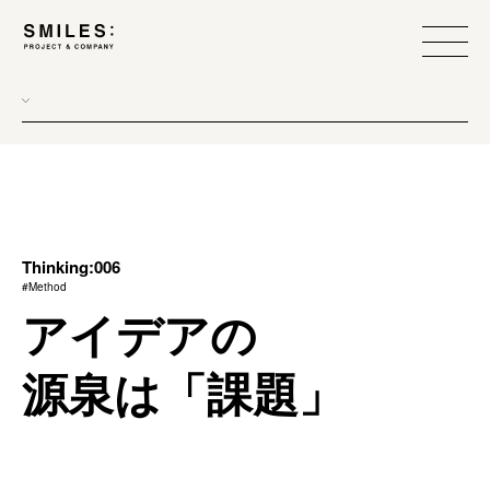
all
donew
branding
scope
Thinking:006
#Method
process
アイデアの
team management
源泉は「課題」
method