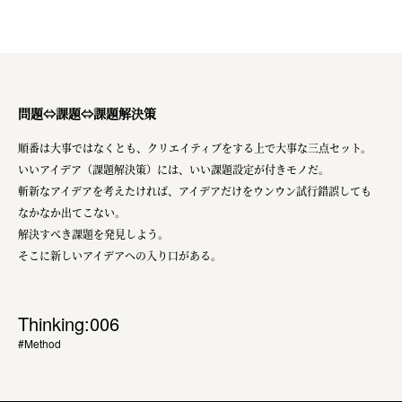
問題⇔課題⇔課題解決策
順番は大事ではなくとも、クリエイティブをする上で大事な三点セット。
いいアイデア（課題解決策）には、いい課題設定が付きモノだ。
斬新なアイデアを考えたければ、アイデアだけをウンウン試行錯誤しても
なかなか出てこない。
解決すべき課題を発見しよう。
そこに新しいアイデアへの入り口がある。
Thinking:006
#Method