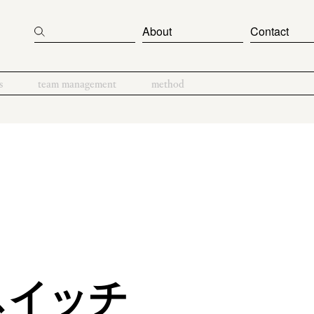
About
Contact
s
team management
method
スイッチ