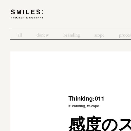
all
donew
branding
scope
proces
Thinking:011
#Branding, #Scope
感度の