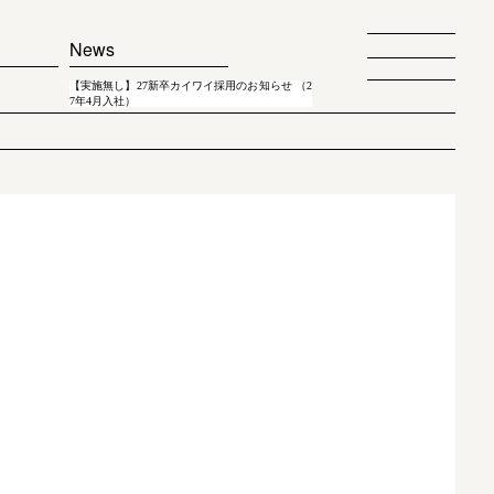
News
【実施無し】27新卒カイワイ採用のお知らせ （2
7年4月入社）