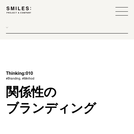
all
donew
branding
scope
Thinking:010
#Branding, #Method
process
関係性の
team management
ブランディング
method