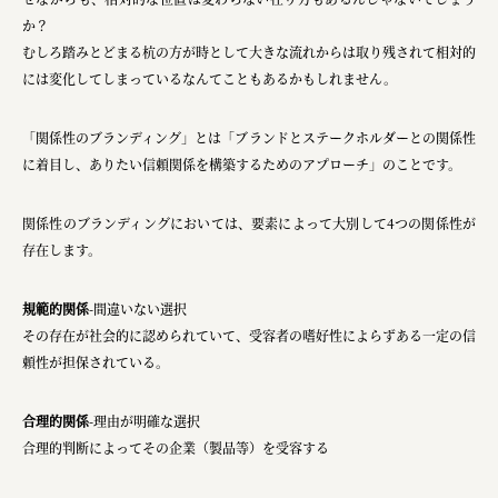
か？
むしろ踏みとどまる杭の方が時として大きな流れからは取り残されて相対的
には変化してしまっているなんてこともあるかもしれません。
「関係性のブランディング」とは「ブランドとステークホルダーとの関係性
に着目し、ありたい信頼関係を構築するためのアプローチ」のことです。
関係性のブランディングにおいては、要素によって大別して4つの関係性が
存在します。
規範的関係
-間違いない選択
その存在が社会的に認められていて、受容者の嗜好性によらずある一定の信
頼性が担保されている。
合理的関係
-理由が明確な選択
合理的判断によってその企業（製品等）を受容する