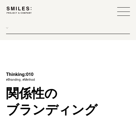
all
donew
branding
scope
Thinking:010
#Branding, #Method
process
関係性の
team management
ブランディング
method