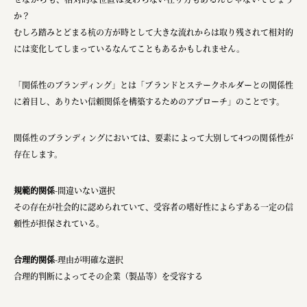
か？
むしろ踏みとどまる杭の方が時として大きな流れからは取り残されて相対的
には変化してしまっているなんてこともあるかもしれません。
「関係性のブランディング」とは「ブランドとステークホルダーとの関係性
に着目し、ありたい信頼関係を構築するためのアプローチ」のことです。
関係性のブランディングにおいては、要素によって大別して4つの関係性が
存在します。
規範的関係
-間違いない選択
その存在が社会的に認められていて、受容者の嗜好性によらずある一定の信
頼性が担保されている。
合理的関係
-理由が明確な選択
合理的判断によってその企業（製品等）を受容する