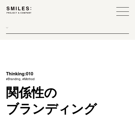
all
donew
branding
scope
Thinking:010
#Branding, #Method
process
関係性の
team management
ブランディング
method