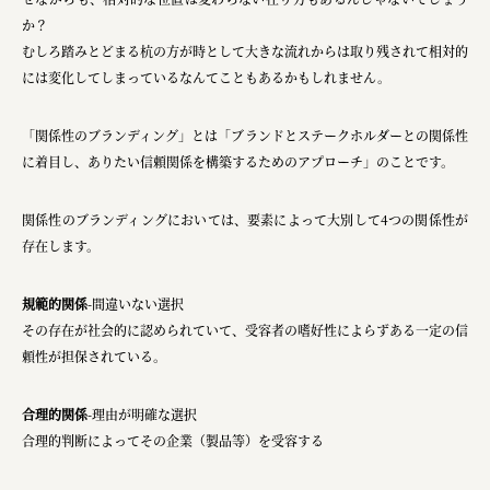
か？
むしろ踏みとどまる杭の方が時として大きな流れからは取り残されて相対的
には変化してしまっているなんてこともあるかもしれません。
「関係性のブランディング」とは「ブランドとステークホルダーとの関係性
に着目し、ありたい信頼関係を構築するためのアプローチ」のことです。
関係性のブランディングにおいては、要素によって大別して4つの関係性が
存在します。
規範的関係
-間違いない選択
その存在が社会的に認められていて、受容者の嗜好性によらずある一定の信
頼性が担保されている。
合理的関係
-理由が明確な選択
合理的判断によってその企業（製品等）を受容する