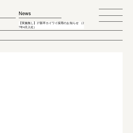
News
【実施無し】27新卒カイワイ採用のお知らせ （2
7年4月入社）