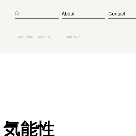
About
Contact
s
team management
method
と気能性