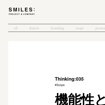
all
donew
branding
scope
proces
Thinking:035
#Scope
機能性