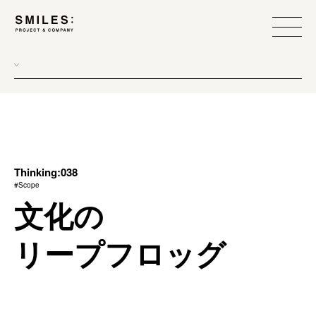
all
donew
branding
scope
Thinking:038
#Scope
process
文化の
team management
リープフロッグ
method