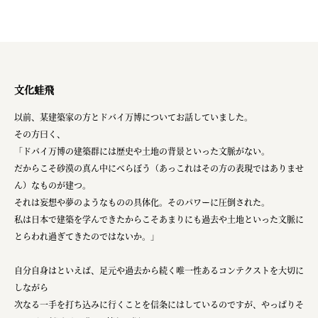
文化蛙飛
以前、某建築家の方とドバイ万博についてお話していました。
その方曰く、
「ドバイ万博の建築群には歴史や土地の背景といった文脈がない。
だからこそ砂漠の真ん中にべらぼう（あっこれはその方の表現ではありませ
ん）なものが建つ。
それは妄想や夢のようなものの具体化。そのパワーに圧倒された。
私は日本で建築を学んできたからこそあまりにも過去や土地といった文脈に
とらわれ過ぎてきたのではないか。」
自分自身はといえば、足元や過去から続く唯一性あるコンテクストを大切に
しながら
次なる一手を打ち込みに行くことを信条にはしているのですが、やっぱりそ