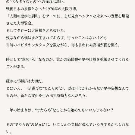
の“べらぼうなもの”への憧れは深い。
戦後日本の象徴となった1970年の大阪万博。
「人類の進歩と調和」をテーマに、まだ見ぬヘンテコな未来への妄想を爆発
させた大博覧会。
そしてタローは大屋根をぶち抜いた。
残念ながら僕はまだ生まれておらず、行ったことはないけども
当時のパビリオンカタログを観ながら、得も言われぬ高揚が僕を襲う。
時として“意味不明”なものが、誰かの価値観や夢や目標を拡張させてくれる
ことがある。
確かに“現実”は大切だ。
とはいえ、一足跳びな“でたらめ”が、要は叶うかわからない夢や妄想なんて
ものが、新たな文化を生み出す原動力なんだろう。
一年の始まりは、“でたらめ”なことから始めてもいいんじゃない？
その“でたらめ”の足元には、いにしえの文脈が潜んでいたりするかもしれな
い。