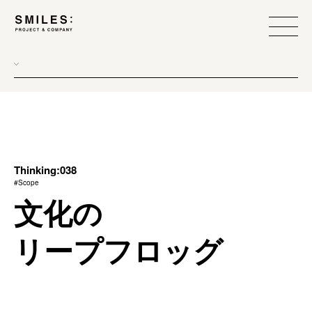
all
donew
branding
scope
Thinking:038
#Scope
process
文化の
team management
リープフロッグ
method