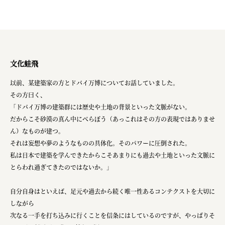
文化蛙飛
以前、某建築家の方とドバイ万博についてお話していました。
その方曰く、
「ドバイ万博の建築群には歴史や土地の背景といった文脈がない。
だからこそ砂漠の真ん中にべらぼう（あっこれはその方の表現ではありませ
ん）なものが建つ。
それは妄想や夢のようなものの具体化。そのパワーに圧倒された。
私は日本で建築を学んできたからこそあまりにも過去や土地といった文脈に
とらわれ過ぎてきたのではないか。」
自分自身はといえば、足元や過去から続く唯一性あるコンテクストを大切に
しながら
次なる一手を打ち込みに行くことを信条にはしているのですが、やっぱりそ