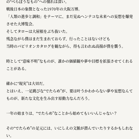
の“べらぼうなもの”への憧れは深い。
戦後日本の象徴となった1970年の大阪万博。
「人類の進歩と調和」をテーマに、まだ見ぬヘンテコな未来への妄想を爆発
させた大博覧会。
そしてタローは大屋根をぶち抜いた。
残念ながら僕はまだ生まれておらず、行ったことはないけども
当時のパビリオンカタログを観ながら、得も言われぬ高揚が僕を襲う。
時として“意味不明”なものが、誰かの価値観や夢や目標を拡張させてくれる
ことがある。
確かに“現実”は大切だ。
とはいえ、一足跳びな“でたらめ”が、要は叶うかわからない夢や妄想なんて
ものが、新たな文化を生み出す原動力なんだろう。
一年の始まりは、“でたらめ”なことから始めてもいいんじゃない？
その“でたらめ”の足元には、いにしえの文脈が潜んでいたりするかもしれな
い。