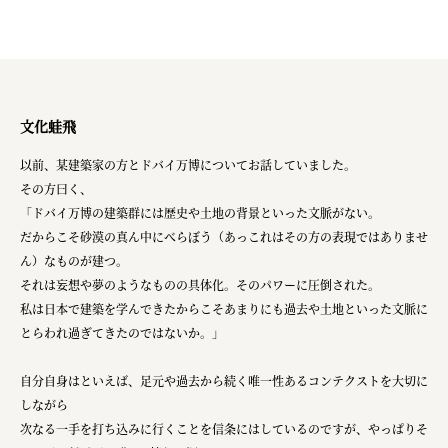
文化蛙飛
以前、某建築家の方とドバイ万博についてお話していました。
その方曰く、
「ドバイ万博の建築群には歴史や土地の背景といった文脈がない。
だからこそ砂漠の真ん中にべらぼう（あっこれはその方の表現ではありませ
ん）なものが建つ。
それは妄想や夢のようなものの具体化。そのパワーに圧倒された。
私は日本で建築を学んできたからこそあまりにも過去や土地といった文脈に
とらわれ過ぎてきたのではないか。」
自分自身はといえば、足元や過去から続く唯一性あるコンテクストを大切に
しながら
次なる一手を打ち込みに行くことを信条にはしているのですが、やっぱりそ