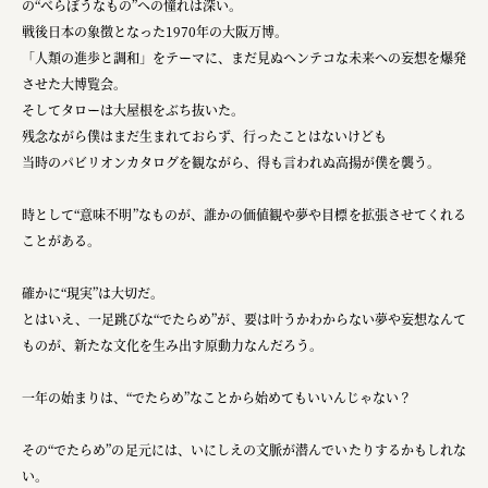
の“べらぼうなもの”への憧れは深い。
戦後日本の象徴となった1970年の大阪万博。
「人類の進歩と調和」をテーマに、まだ見ぬヘンテコな未来への妄想を爆発
させた大博覧会。
そしてタローは大屋根をぶち抜いた。
残念ながら僕はまだ生まれておらず、行ったことはないけども
当時のパビリオンカタログを観ながら、得も言われぬ高揚が僕を襲う。
時として“意味不明”なものが、誰かの価値観や夢や目標を拡張させてくれる
ことがある。
確かに“現実”は大切だ。
とはいえ、一足跳びな“でたらめ”が、要は叶うかわからない夢や妄想なんて
ものが、新たな文化を生み出す原動力なんだろう。
一年の始まりは、“でたらめ”なことから始めてもいいんじゃない？
その“でたらめ”の足元には、いにしえの文脈が潜んでいたりするかもしれな
い。