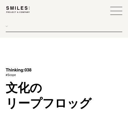
all
donew
branding
scope
Thinking:038
#Scope
process
文化の
team management
リープフロッグ
method