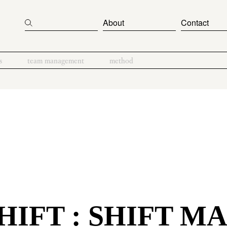
About
Contact
s
team management
method
IFT : SHIFT M