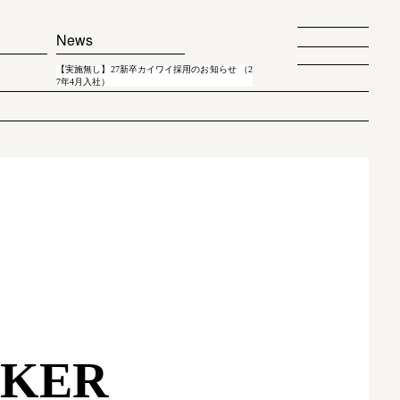
News
【実施無し】27新卒カイワイ採用のお知らせ （2
7年4月入社）
AKER