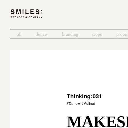
all
donew
branding
scope
proces
Thinking:031
#Donew, #Method
MAKESH