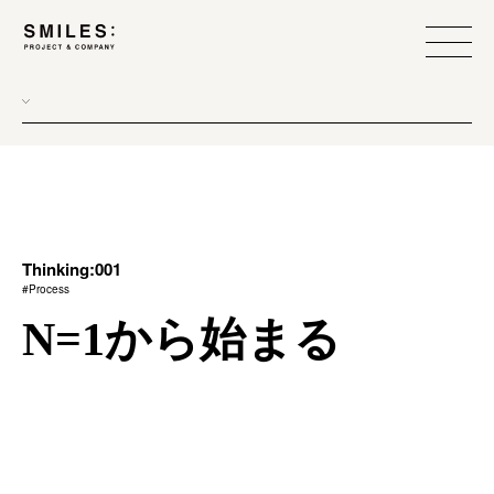
all
donew
branding
scope
Thinking:001
#Process
process
N=1から始まる
team management
method