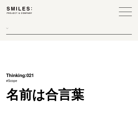
all
donew
branding
scope
Thinking:021
#Scope
process
名前は合言葉
team management
method