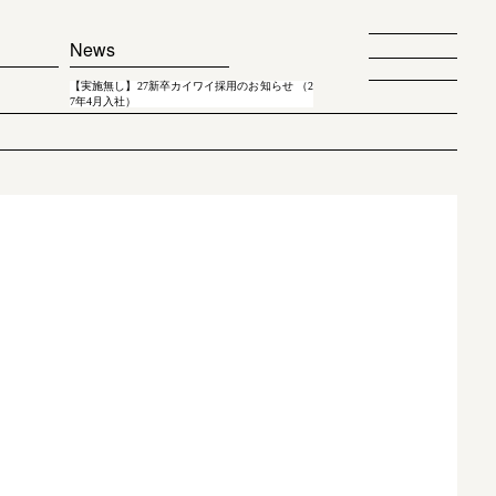
News
【実施無し】27新卒カイワイ採用のお知らせ （2
7年4月入社）