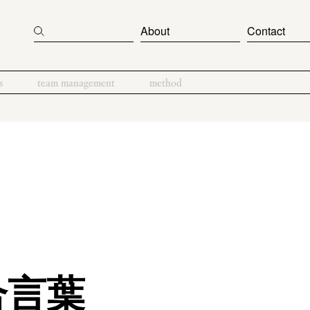
About
Contact
s
team management
method
合言葉