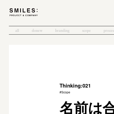
all
donew
branding
scope
proces
Thinking:021
#Scope
名前は