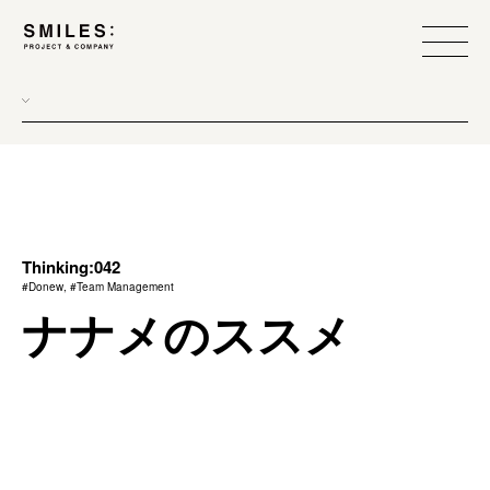
all
donew
branding
scope
Thinking:042
#Donew, #Team Management
process
ナナメのススメ
team management
method