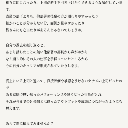
相互に助け合ったり、上司が若手を引き上げたりできるような気がしていま
す。
直属の部下よりも、他部署の後輩の方が関わりやすかったり
細かいことが分からない分、面倒が見やすかったり
皆さんにも心当たりがあるんじゃないでしょうか。
自分の過去を振り返ると、
あまり話したことの無い他部署の部長から声がかかり
なし崩し的にその人の仕事を手伝っていたところから
今の自分のキャリアが形成されていたりします。
真上にいる上司と違って、直接評価や承認をうけないナナメの上司だったの
で
ある意味で思い切ったパフォーマンスや割り切った行動がとれ
それが今までの延長線とは違ったアウトプットや成果につながったようにも
思えます。
あえて斜に構えてみませんか？