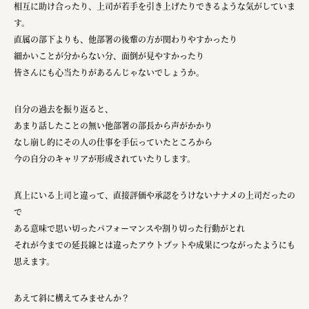
相互に助け合ったり、上司が若手を引き上げたりできるような気がしていま
す。
直属の部下よりも、他部署の後輩の方が関わりやすかったり
細かいことが分からない分、面倒が見やすかったり
皆さんにも心当たりがあるんじゃないでしょうか。
自分の過去を振り返ると、
あまり話したことの無い他部署の部長から声がかかり
なし崩し的にその人の仕事を手伝っていたところから
今の自分のキャリアが形成されていたりします。
真上にいる上司と違って、直接評価や承認をうけないナナメの上司だったの
で
ある意味で思い切ったパフォーマンスや割り切った行動がとれ
それが今までの延長線とは違ったアウトプットや成果につながったようにも
思えます。
あえて斜に構えてみませんか？