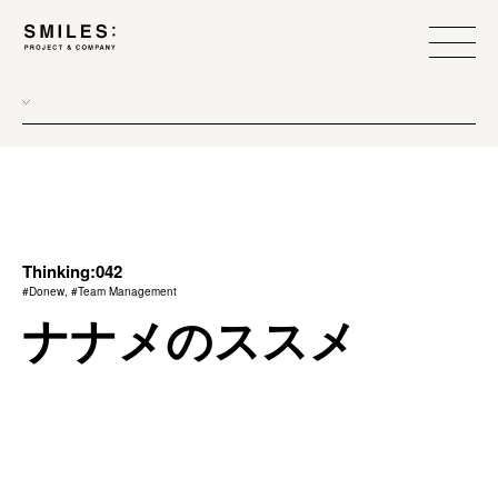
all
donew
branding
scope
Thinking:042
#Donew, #Team Management
process
ナナメのススメ
team management
method