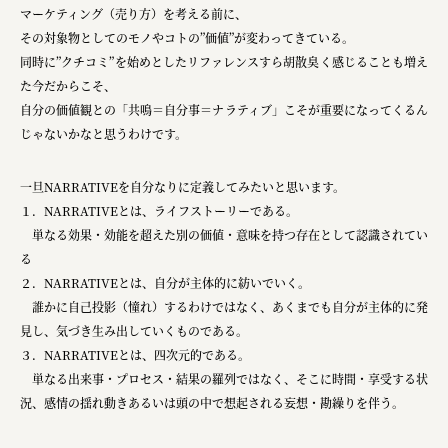
マーケティング（売り方）を考える前に、
その対象物としてのモノやコトの”価値”が変わってきている。
同時に”クチコミ”を始めとしたリファレンスすら胡散臭く感じることも増え
た今だからこそ、
自分の価値観との「共鳴＝自分事＝ナラティブ」こそが重要になってくるん
じゃないかなと思うわけです。
一旦NARRATIVEを自分なりに定義してみたいと思います。
１．NARRATIVEとは、ライフストーリーである。
単なる効果・効能を超えた別の価値・意味を持つ存在として認識されてい
る
２．NARRATIVEとは、自分が主体的に紡いでいく。
誰かに自己投影（憧れ）するわけではなく、あくまでも自分が主体的に発
見し、気づき生み出していくものである。
３．NARRATIVEとは、四次元的である。
単なる出来事・プロセス・結果の羅列ではなく、そこに時間・享受する状
況、感情の揺れ動きあるいは頭の中で想起される妄想・勘繰りを伴う。