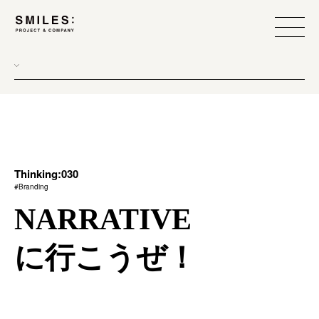
all
donew
branding
scope
Thinking:030
#Branding
process
NARRATIVE
team management
に行こうぜ！
method