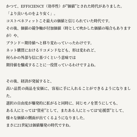
かつて、EFFICIENCY（効率性）が”価値”とされた時代がありました。
「より良いものをより安く」。
コストベネフィットこそ最大の価値と信じられていた時代です。
その後、価値の競争軸が付加価値（時として吹かした価値の場合もあります
が）や、
ブランド＝期待値へと移り変わっていったわけです。
ネット購買におけるリコメンドなども、形は変われど、
何らかの外部与信に基づくという意味では
期待値を醸成することに一役買っているわけですよね。
その後、経済が発展すると、
高い品質の商品を安価に、容易に手に入れることができるようになりまし
た。
選択の自由度が爆発的に拡がると同時に、同じモノを買うにしても、
ある人にとっては“資産”として、またある人にとっては“応援票”として、
様々な価値の側面が出てくるようになりました。
まさに21世紀は価値爆発の時代ですね。