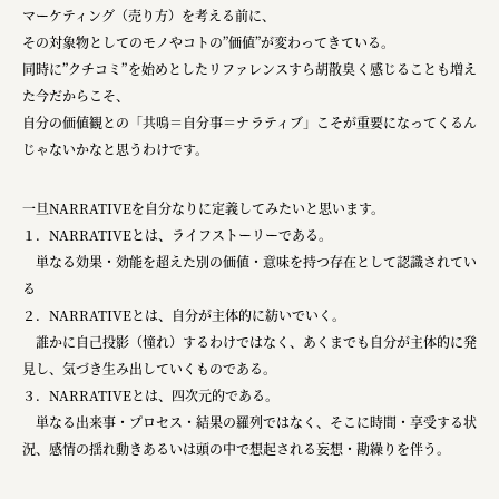
マーケティング（売り方）を考える前に、
その対象物としてのモノやコトの”価値”が変わってきている。
同時に”クチコミ”を始めとしたリファレンスすら胡散臭く感じることも増え
た今だからこそ、
自分の価値観との「共鳴＝自分事＝ナラティブ」こそが重要になってくるん
じゃないかなと思うわけです。
一旦NARRATIVEを自分なりに定義してみたいと思います。
１．NARRATIVEとは、ライフストーリーである。
単なる効果・効能を超えた別の価値・意味を持つ存在として認識されてい
る
２．NARRATIVEとは、自分が主体的に紡いでいく。
誰かに自己投影（憧れ）するわけではなく、あくまでも自分が主体的に発
見し、気づき生み出していくものである。
３．NARRATIVEとは、四次元的である。
単なる出来事・プロセス・結果の羅列ではなく、そこに時間・享受する状
況、感情の揺れ動きあるいは頭の中で想起される妄想・勘繰りを伴う。