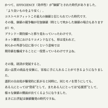
かつて、EFFICIENCY（効率性）が”価値”とされた時代がありました。
「より良いものをより安く」。
コストベネフィットこそ最大の価値と信じられていた時代です。
その後、価値の競争軸が付加価値（時として吹かした価値の場合もあります
が）や、
ブランド＝期待値へと移り変わっていったわけです。
ネット購買におけるリコメンドなども、形は変われど、
何らかの外部与信に基づくという意味では
期待値を醸成することに一役買っているわけですよね。
その後、経済が発展すると、
高い品質の商品を安価に、容易に手に入れることができるようになりまし
た。
選択の自由度が爆発的に拡がると同時に、同じモノを買うにしても、
ある人にとっては“資産”として、またある人にとっては“応援票”として、
様々な価値の側面が出てくるようになりました。
まさに21世紀は価値爆発の時代ですね。