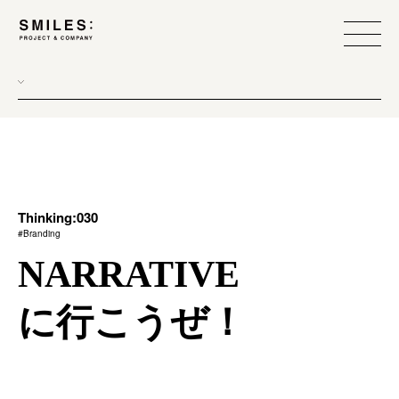
all
donew
branding
scope
Thinking:030
#Branding
process
NARRATIVE
team management
に行こうぜ！
method