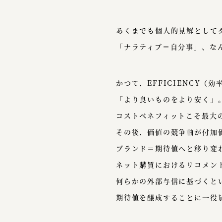
あくまでも個人的見解として
「ナラティブ＝自分事」、な
かつて、EFFICIENCY（
「より良いものをより安く」
コストベネフィットこそ最大
その後、価値の競争軸が付加
ブランド＝期待値へと移り変
ネット購買におけるリコメン
何らかの外部与信に基づくと
期待値を醸成することに一役