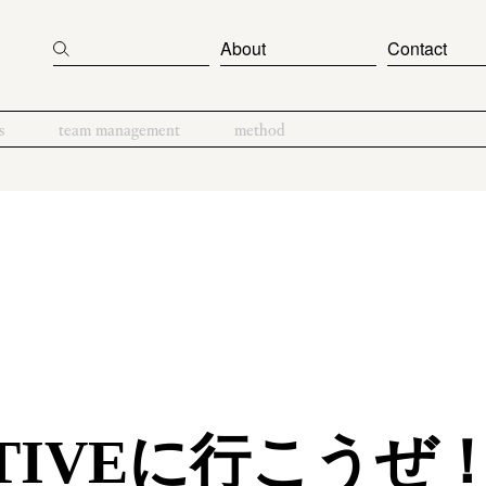
About
Contact
s
team management
method
ATIVEに行こうぜ