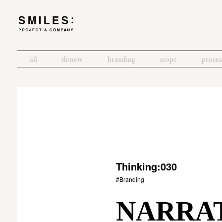
all
donew
branding
scope
proces
Thinking:030
#Branding
NARR