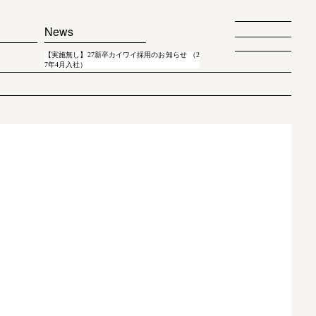
News
【実施無し】27新卒カイワイ採用のお知らせ （2
7年4月入社）
！