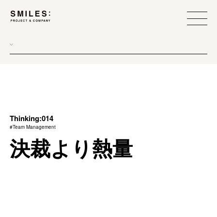
all
donew
branding
scope
Thinking:014
#Team Management
process
決裁より熱量
team management
method