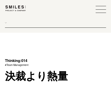
all
donew
branding
scope
Thinking:014
#Team Management
process
決裁より熱量
team management
method