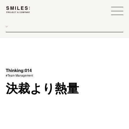
all
donew
branding
scope
Thinking:014
#Team Management
process
決裁より熱量
team management
method