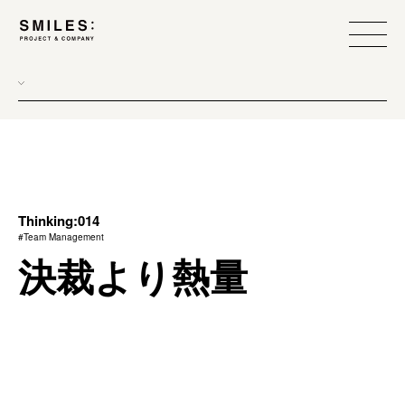
all
donew
branding
scope
Thinking:014
#Team Management
process
決裁より熱量
team management
method