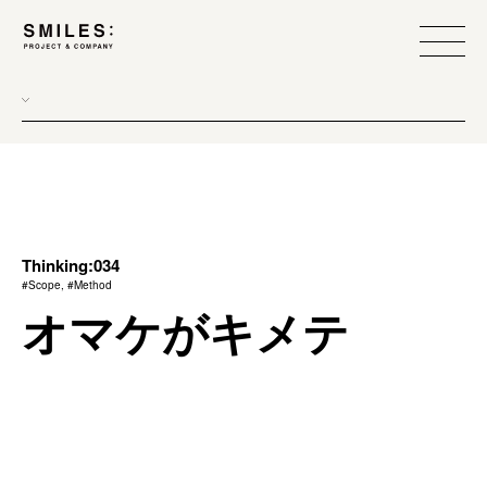
all
donew
branding
scope
Thinking:034
#Scope, #Method
process
オマケがキメテ
team management
method