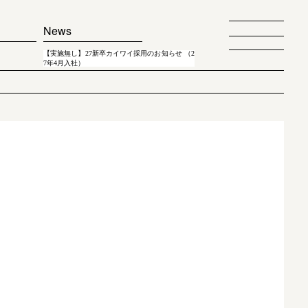
News
【実施無し】27新卒カイワイ採用のお知らせ （2
7年4月入社）