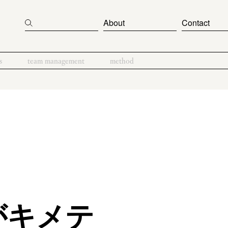
About
Contact
s
team management
method
がキメテ