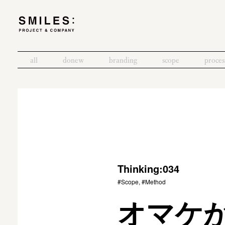
all
donew
branding
scope
proces
Thinking:034
#Scope, #Method
オマケ