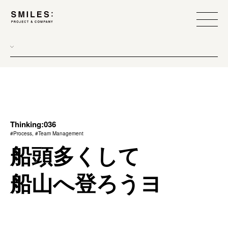
all
donew
branding
scope
Thinking:036
#Process, #Team Management
process
船頭多くして
team management
船山へ登ろうヨ
method