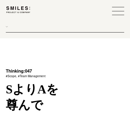
all
donew
branding
scope
Thinking:047
#Scope, #Team Management
process
SよりAを
team management
尊んで
method