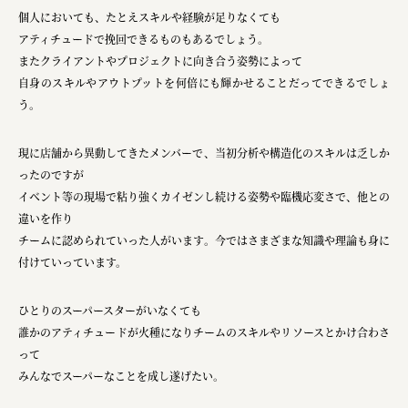
個人においても、たとえスキルや経験が足りなくても
アティチュードで挽回できるものもあるでしょう。
またクライアントやプロジェクトに向き合う姿勢によって
自身のスキルやアウトプットを何倍にも輝かせることだってできるでしょ
う。
現に店舗から異動してきたメンバーで、当初分析や構造化のスキルは乏しか
ったのですが
イベント等の現場で粘り強くカイゼンし続ける姿勢や臨機応変さで、他との
違いを作り
チームに認められていった人がいます。今ではさまざまな知識や理論も身に
付けていっています。
ひとりのスーパースターがいなくても
誰かのアティチュードが火種になりチームのスキルやリソースとかけ合わさ
って
みんなでスーパーなことを成し遂げたい。