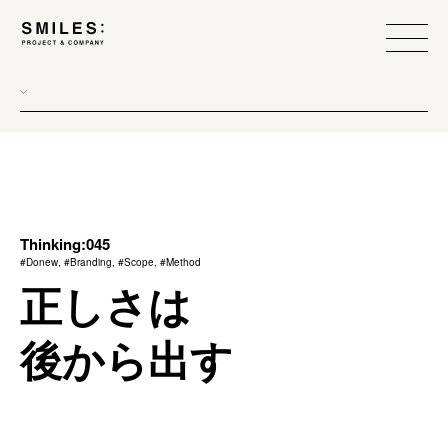
all
donew
branding
scope
Thinking:045
#Donew, #Branding, #Scope, #Method
process
正しさは
team management
後から出す
method