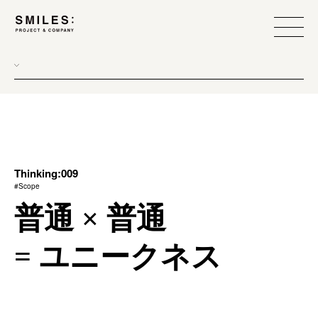
all
donew
branding
scope
Thinking:009
#Scope
process
普通 × 普通
team management
= ユニークネス
method