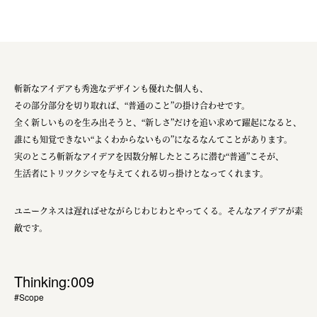
斬新なアイデアも秀逸なデザインも優れた個人も、
その部分部分を切り取れば、“普通のこと”の掛け合わせです。
全く新しいものを生み出そうと、“新しさ”だけを追い求めて躍起になると、
誰にも知覚できない“よくわからないもの”になるなんてことがあります。
実のところ斬新なアイデアを因数分解したところに潜む“普通”こそが、
生活者にトリツクシマを与えてくれる切っ掛けとなってくれます。
ユニークネスは遅ればせながらじわじわとやってくる。そんなアイデアが素
敵です。
Thinking:009
#Scope