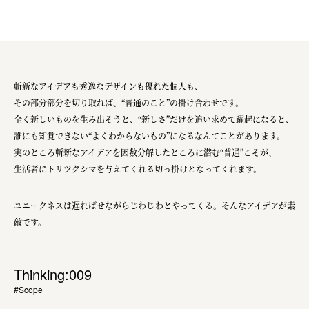
斬新なアイデアも秀逸なデザインも優れた個人も、
その部分部分を切り取れば、“普通のこと”の掛け合わせです。
全く新しいものを生み出そうと、“新しさ”だけを追い求めて躍起になると、
誰にも知覚できない“よくわからないもの”になるなんてことがあります。
実のところ斬新なアイデアを因数分解したところに潜む“普通”こそが、
生活者にトリツクシマを与えてくれる切っ掛けとなってくれます。
ユニークネスは遅ればせながらじわじわとやってくる。そんなアイデアが素
敵です。
Thinking:009
#Scope