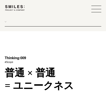
all
donew
branding
scope
Thinking:009
#Scope
process
普通 × 普通
team management
= ユニークネス
method