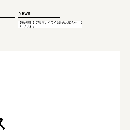
News
【実施無し】27新卒カイワイ採用のお知らせ （2
7年4月入社）
ス