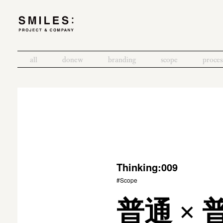
all
donew
branding
scope
proces
Thinking:009
#Scope
普通 × 