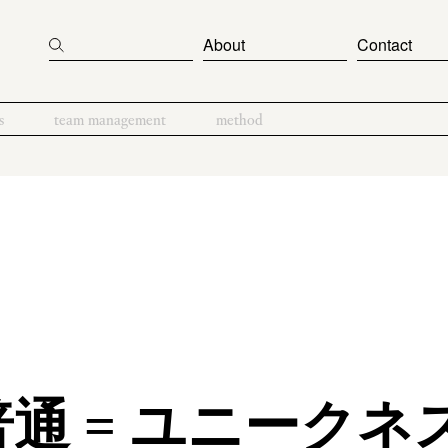
About
Contact
s
team management
method
普通 = ユニークネ