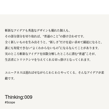
斬新なアイデアも秀逸なデザインも優れた個人も、
その部分部分を切り取れば、“普通のこと”の掛け合わせです。
全く新しいものを生み出そうと、“新しさ”だけを追い求めて躍起になると、
誰にも知覚できない“よくわからないもの”になるなんてことがあります。
実のところ斬新なアイデアを因数分解したところに潜む“普通”こそが、
生活者にトリツクシマを与えてくれる切っ掛けとなってくれます。
ユニークネスは遅ればせながらじわじわとやってくる。そんなアイデアが素
敵です。
Thinking:009
#Scope