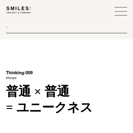
all
donew
branding
scope
Thinking:009
#Scope
process
普通 × 普通
team management
= ユニークネス
method