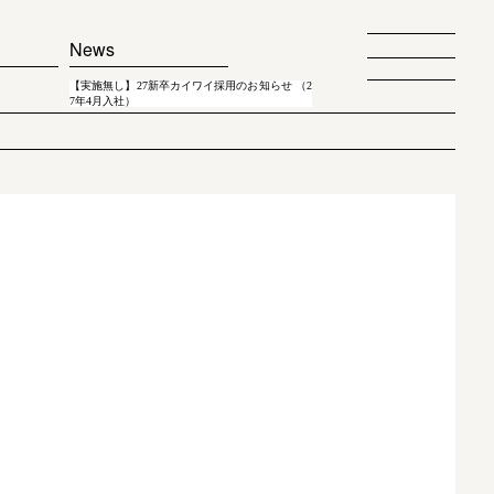
News
【実施無し】27新卒カイワイ採用のお知らせ （2
7年4月入社）