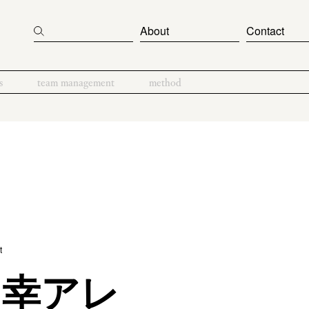
About
Contact
s
team management
method
t
に幸アレ