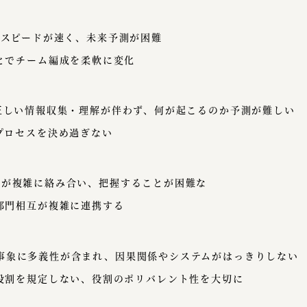
変化のスピードが速く、未来予測が困難
とでチーム編成を柔軟に変化
性）:正しい情報収集・理解が伴わず、何が起こるのか予測が難しい
プロセスを決め過ぎない
:要素が複雑に絡み合い、把握することが困難な
部門相互が複雑に連携する
:ある事象に多義性が含まれ、因果関係やシステムがはっきりしない
役割を規定しない、役割のポリバレント性を大切に