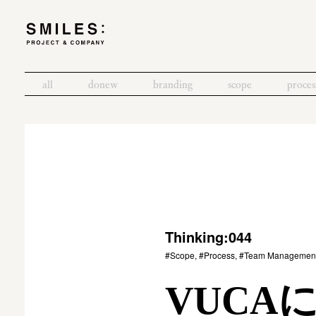
all
donew
branding
scope
proces
Thinking:044
#Scope, #Process, #Team Managemen
VUCA