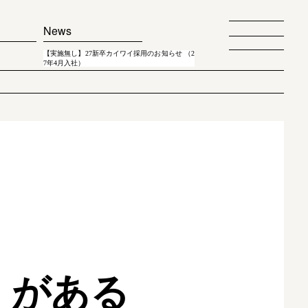
News
【実施無し】27新卒カイワイ採用のお知らせ （2
7年4月入社）
）がある