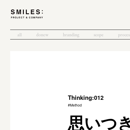
all
donew
branding
scope
proces
Thinking:012
#Method
思いつ