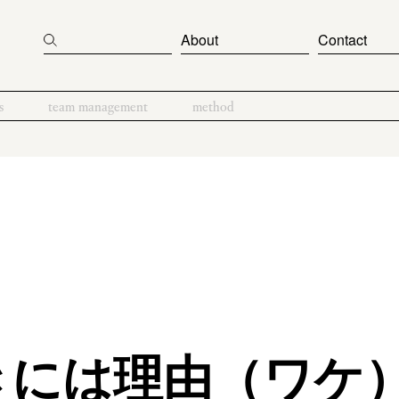
About
Contact
s
team management
method
きには理由（ワケ