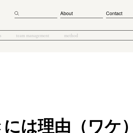
About
Contact
s
team management
method
きには理由（ワケ