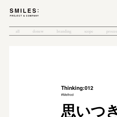
all
donew
branding
scope
proces
Thinking:012
#Method
思いつ