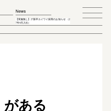
News
【実施無し】27新卒カイワイ採用のお知らせ （2
7年4月入社）
）がある