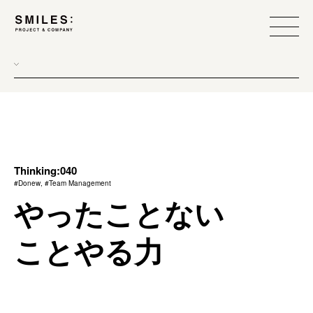
all
donew
branding
scope
Thinking:040
#Donew, #Team Management
process
やったことない
team management
ことやる力
method