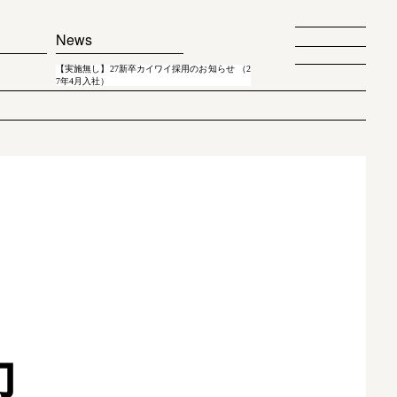
News
【実施無し】27新卒カイワイ採用のお知らせ （2
7年4月入社）
力