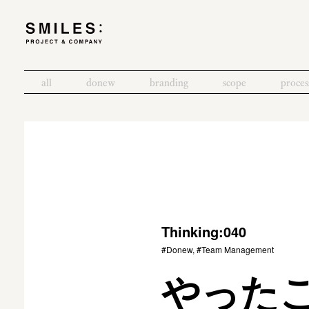
all
donew
branding
scope
proces
Thinking:040
#Donew, #Team Management
やった