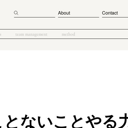
About
Contact
s
team management
method
ことないことやる