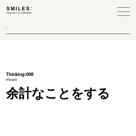
all
donew
branding
scope
Thinking:008
#Scope
process
余計なことをする
team management
method